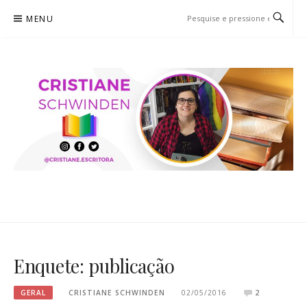
Pular
MENU
para
o
conteúdo
CRISTIANE SCHWINDEN
O BLOG
Enquete: publicação
GERAL
CRISTIANE SCHWINDEN
02/05/2016
2