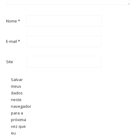
Nome
*
E-mail
*
Site
Salvar
meus
dados
neste
navegador
para a
próxima
vez que
eu