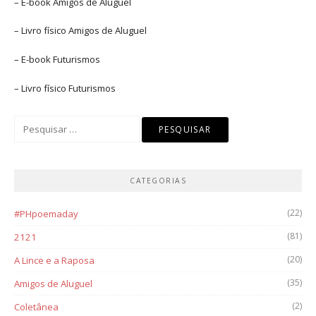
– E-book
Amigos de Aluguel
– Livro físico
Amigos de Aluguel
– E-book
Futurismos
– Livro físico
Futurismos
Pesquisar
por:
CATEGORIAS
(22)
#PHpoemaday
(81)
2121
(20)
A Lince e a Raposa
(35)
Amigos de Aluguel
(2)
Coletânea