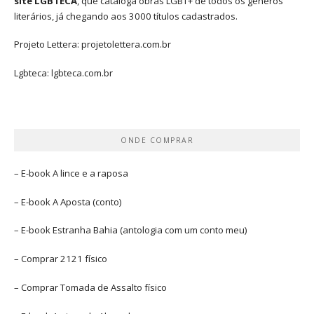
site LGBTECA
, que cataloga obras LGBT+ de todos os gêneros
literários, já chegando aos 3000 títulos cadastrados.
Projeto Lettera:
projetolettera.com.br
Lgbteca:
lgbteca.com.br
ONDE COMPRAR
– E-book
A lince e a raposa
– E-book
A Aposta
(conto)
– E-book
Estranha Bahia
(antologia com um conto meu)
– Comprar
2121 físico
– Comprar
Tomada de Assalto
físico