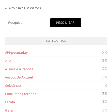
– Livro físico
Futurismos
Pesquisar
por:
CATEGORIAS
(22)
#PHpoemaday
(81)
2121
(20)
A Lince e a Raposa
(35)
Amigos de Aluguel
(2)
Coletânea
(13)
Concursos Literários
(19)
Escrita
(26)
Geral