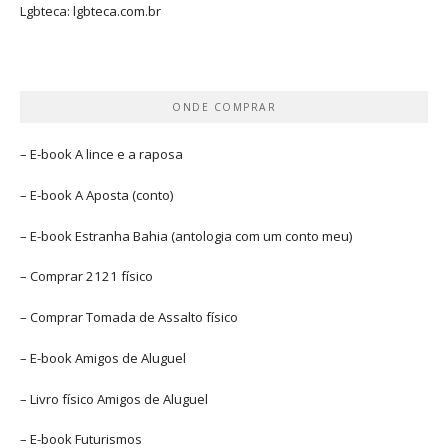
Lgbteca:
lgbteca.com.br
ONDE COMPRAR
– E-book
A lince e a raposa
– E-book
A Aposta
(conto)
– E-book
Estranha Bahia
(antologia com um conto meu)
– Comprar
2121 físico
– Comprar
Tomada de Assalto
físico
– E-book
Amigos de Aluguel
– Livro físico
Amigos de Aluguel
– E-book
Futurismos