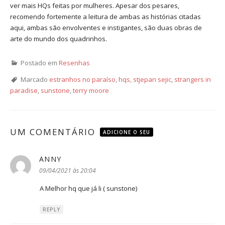
ver mais HQs feitas por mulheres. Apesar dos pesares,
recomendo fortemente a leitura de ambas as histórias citadas
aqui, ambas são envolventes e instigantes, são duas obras de
arte do mundo dos quadrinhos.
Postado em
Resenhas
Marcado
estranhos no paraíso
,
hqs
,
stjepan sejic
,
strangers in
paradise
,
sunstone
,
terry moore
UM COMENTÁRIO
ADICIONE O SEU
ANNY
disse:
09/04/2021 às 20:04
A Melhor hq que já li ( sunstone)
REPLY