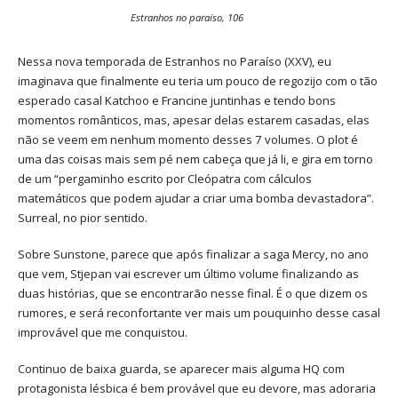
Estranhos no paraíso, 106
Nessa nova temporada de Estranhos no Paraíso (XXV), eu
imaginava que finalmente eu teria um pouco de regozijo com o tão
esperado casal Katchoo e Francine juntinhas e tendo bons
momentos românticos, mas, apesar delas estarem casadas, elas
não se veem em nenhum momento desses 7 volumes. O plot é
uma das coisas mais sem pé nem cabeça que já li, e gira em torno
de um “pergaminho escrito por Cleópatra com cálculos
matemáticos que podem ajudar a criar uma bomba devastadora”.
Surreal, no pior sentido.
Sobre Sunstone, parece que após finalizar a saga Mercy, no ano
que vem, Stjepan vai escrever um último volume finalizando as
duas histórias, que se encontrarão nesse final. É o que dizem os
rumores, e será reconfortante ver mais um pouquinho desse casal
improvável que me conquistou.
Continuo de baixa guarda, se aparecer mais alguma HQ com
protagonista lésbica é bem provável que eu devore, mas adoraria