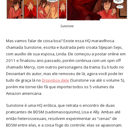
Sunstone
Mas vamos falar de coisa boa? Existe essa HQ maravilhosa
chamada Sunstone, escrita e ilustrada pelo croata Stjepan Sejic,
com auxílio de sua esposa, Linda. Ele começou a postar online em
2011 e finalizou ano passado, porém continua com um spin off
chamado Mercy, com outros personagens da trama. Eu li tudo no
Deviantart do autor, mas ele removeu de lá, agora você pode ler
tudo de graça lá no
Dropobox dele
(Sunstone vai até o volume 5)
,
porém me tornei tão fã que importei todos os 5 volumes da
Amazon americana.
Sunstone é uma HQ erótica, que retrata o encontro de duas
praticantes de BDSM (sadomasoquismo), Lisa e Ally. Ambas até
então heterossexuais, resolvem experimentar as “cenas” de
BDSM entre elas, e a coisa foge do controle: elas se apaixonam.