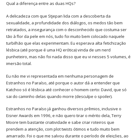
Qual a diferença entre as duas HQs?
A delicadeza com que Stjepan lida com a descoberta da
sexualidade, a profundidade dos diálogos, os medos tão bem
retratados, a insegurança com o desconhecido que costuma ser
tão à flor da pele em nós, tudo foi muito bem colocado naquele
turbilhão que elas experimentam. Eu esperava alta fetichização
lésbica (até porque é uma HQ erótica) vinda de um nerd
punheteiro, mas não foi nada disso que eu vi nesses 5 volumes, é
imersão total.
Eu não me vi representada em nenhuma personagem de
Estranhos no Paraíso, até porque o autor dá a entender que
Katchoo só é lésbica até conhecer o homem certo: David, que só
sai do caminho delas quando morre (desculpe o spoiler).
Estranhos no Paraíso já ganhou diversos prêmios, inclusive o
Eisner Awards em 1996, e não quero tirar o mérito dela, Terry
Moore tem bastante criatividade e sabe criar roteiros que
prendem a atenção, com plot twists ótimos e tudo muito bem
amarrado. Foi o que me salvou durante o período de eleições, ao