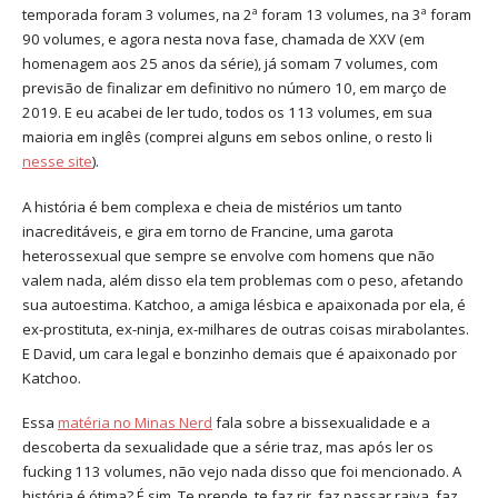
temporada foram 3 volumes, na 2ª foram 13 volumes, na 3ª foram
90 volumes, e agora nesta nova fase, chamada de XXV (em
homenagem aos 25 anos da série), já somam 7 volumes, com
previsão de finalizar em definitivo no número 10, em março de
2019. E eu acabei de ler tudo, todos os 113 volumes, em sua
maioria em inglês (comprei alguns em sebos online, o resto li
nesse site
).
A história é bem complexa e cheia de mistérios um tanto
inacreditáveis, e gira em torno de Francine, uma garota
heterossexual que sempre se envolve com homens que não
valem nada, além disso ela tem problemas com o peso, afetando
sua autoestima. Katchoo, a amiga lésbica e apaixonada por ela, é
ex-prostituta, ex-ninja, ex-milhares de outras coisas mirabolantes.
E David, um cara legal e bonzinho demais que é apaixonado por
Katchoo.
Essa
matéria no Minas Nerd
fala sobre a bissexualidade e a
descoberta da sexualidade que a série traz, mas após ler os
fucking 113 volumes, não vejo nada disso que foi mencionado. A
história é ótima? É sim. Te prende, te faz rir, faz passar raiva, faz