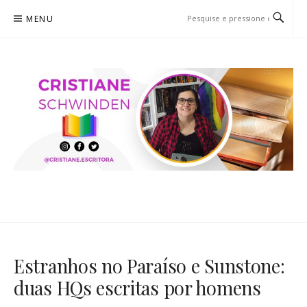
Pular
MENU
para
o
conteúdo
CRISTIANE SCHWINDEN
O BLOG
Estranhos no Paraíso e Sunstone:
duas HQs escritas por homens