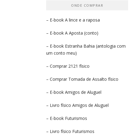
ONDE COMPRAR
– E-book
A lince e a raposa
– E-book
A Aposta
(conto)
– E-book
Estranha Bahia
(antologia com
um conto meu)
– Comprar
2121 físico
– Comprar
Tomada de Assalto
físico
– E-book
Amigos de Aluguel
– Livro físico
Amigos de Aluguel
– E-book
Futurismos
– Livro físico
Futurismos