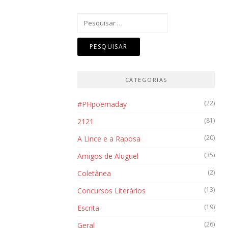
Pesquisar
por:
CATEGORIAS
(22)
#PHpoemaday
(81)
2121
(20)
A Lince e a Raposa
(35)
Amigos de Aluguel
(2)
Coletânea
(13)
Concursos Literários
(19)
Escrita
(26)
Geral