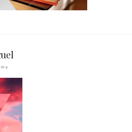
guel
0