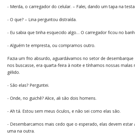
​- Merda, o carregador do celular. – Falei, dando um tapa na testa
​- O que? – Lina perguntou distraída.
​- Eu sabia que tinha esquecido algo… O carregador ficou no banhe
​- Alguém te empresta, ou compramos outro.
​Fazia um frio absurdo, aguardávamos no setor de desembarque
nos buscasse, era quarta-feira à noite e tínhamos nossas mala
gélido. ​
​- São elas? Perguntei.
​- Onde, no guichê? Alice, ali são dois homens.
​- Ah tá. Estou sem meus óculos, e não sei como elas são.
​- Desembarcamos mais cedo que o esperado, elas devem estar 
uma na outra.