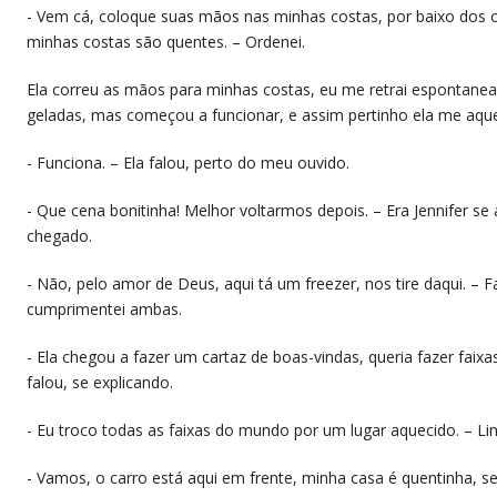
​- Vem cá, coloque suas mãos nas minhas costas, por baixo dos 
minhas costas são quentes. – Ordenei.
​Ela correu as mãos para minhas costas, eu me retrai espontan
geladas, mas começou a funcionar, e assim pertinho ela me aq
​- Funciona. – Ela falou, perto do meu ouvido.
​- Que cena bonitinha! Melhor voltarmos depois. – Era Jennifer 
chegado.
​- Não, pelo amor de Deus, aqui tá um freezer, nos tire daqui. – 
cumprimentei ambas.
​- Ela chegou a fazer um cartaz de boas-vindas, queria fazer faix
falou, se explicando.
​- Eu troco todas as faixas do mundo por um lugar aquecido. – Li
​- Vamos, o carro está aqui em frente, minha casa é quentinha, s