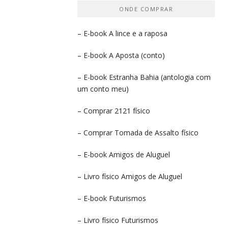
ONDE COMPRAR
– E-book
A lince e a raposa
– E-book
A Aposta
(conto)
– E-book
Estranha Bahia
(antologia com
um conto meu)
– Comprar
2121 físico
– Comprar
Tomada de Assalto
físico
– E-book
Amigos de Aluguel
– Livro físico
Amigos de Aluguel
– E-book
Futurismos
– Livro físico
Futurismos