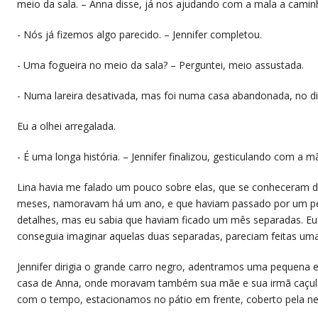
meio da sala. – Anna disse, já nos ajudando com a mala a caminh
​- Nós já fizemos algo parecido. – Jennifer completou.
​- Uma fogueira no meio da sala? – Perguntei, meio assustada.
​- Numa lareira desativada, mas foi numa casa abandonada, no 
​Eu a olhei arregalada.
​- É uma longa história. – Jennifer finalizou, gesticulando com a m
​Lina havia me falado um pouco sobre elas, que se conheceram 
meses, namoravam há um ano, e que haviam passado por um per
detalhes, mas eu sabia que haviam ficado um mês separadas. Eu
conseguia imaginar aquelas duas separadas, pareciam feitas uma
​Jennifer dirigia o grande carro negro, adentramos uma pequena
casa de Anna, onde moravam também sua mãe e sua irmã caçula
com o tempo, estacionamos no pátio em frente, coberto pela ne