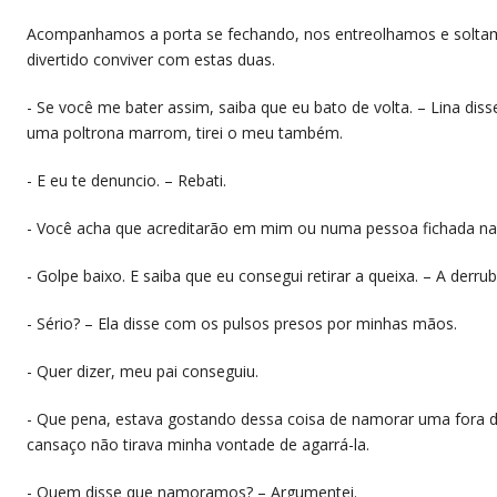
​Acompanhamos a porta se fechando, nos entreolhamos e soltam
divertido conviver com estas duas.
​- Se você me bater assim, saiba que eu bato de volta. – Lina di
uma poltrona marrom, tirei o meu também.
​- E eu te denuncio. – Rebati.
​- Você acha que acreditarão em mim ou numa pessoa fichada na p
​- Golpe baixo. E saiba que eu consegui retirar a queixa. – A der
​- Sério? – Ela disse com os pulsos presos por minhas mãos.
​- Quer dizer, meu pai conseguiu.
​- Que pena, estava gostando dessa coisa de namorar uma fora da
cansaço não tirava minha vontade de agarrá-la.
​- Quem disse que namoramos? – Argumentei.