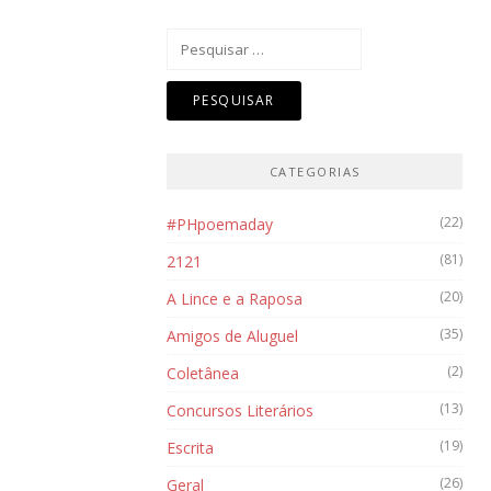
Pesquisar
por:
CATEGORIAS
(22)
#PHpoemaday
(81)
2121
(20)
A Lince e a Raposa
(35)
Amigos de Aluguel
(2)
Coletânea
(13)
Concursos Literários
(19)
Escrita
(26)
Geral