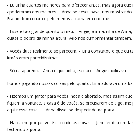
​- Eu tinha quartos melhores para oferecer antes, mas agora qu
apoderaram dos maiores. – Anna se desculpava, nos mostrando o
Era um bom quarto, pelo menos a cama era enorme.
​- Esse é tão grande quanto o meu. – Angie, a irmãzinha de Anna,
quase o dobro da minha altura, veio nos cumprimentar também.
​- Vocês duas realmente se parecem. – Lina constatou o que eu 
irmãs eram parecidíssimas.
​- Só na aparência, Anna é quietinha, eu não. – Angie explicava.
​Fomos jogando nossas coisas pelo quarto, Lina adorava uma ba
​- Fizemos um jantar para vocês, nada elaborado, mas assim que
fiquem a vontade, a casa é de vocês, se precisarem de algo, me
aqui nessa casa… – Anna disse, se despedindo na porta.
​- Não acho porque você esconde as coisas! – Jennifer deu um f
fechando a porta.