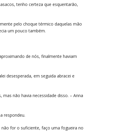
casacos, tenho certeza que esquentarão,
eamente pelo choque térmico daquelas mão
uecia um pouco também.
se aproximando de nós, finalmente haviam
Falei desesperada, em seguida abracei e
as, mas não havia necessidade disso. – Anna
na respondeu.
e não for o suficiente, faço uma fogueira no