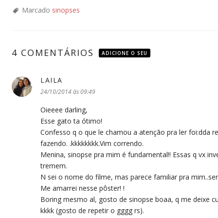
Marcado
sinopses
4 COMENTÁRIOS
ADICIONE O SEU
LAILA
disse:
24/10/2014 às 09:49
Oieeee darling,
Esse gato ta ótimo!
Confesso q o que le chamou a atenção pra ler foi:dda rec
fazendo. .kkkkkkkk.Vim correndo.
Menina, sinopse pra mim é fundamental!! Essas q vx in
tremem.
N sei o nome do filme, mas parece familiar pra mim..ser
Me amarrei nesse pôster! !
Boring mesmo al, gosto de sinopse boaa, q me deixe cur
kkkk (gosto de repetir o gggg rs).