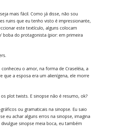
ja mais fácil. Como já disse, não sou
s ruins que eu tenho visto é impressionante,
ccionar este textículo, alguns colocam
’ boba do protagonista (pior: em primeira
ers.
e conheceu o amor, na forma de Craseléia, a
re que a esposa era um alienígena, ele morre
s plot twists. E sinopse não é resumo, ok?
tográficos ou gramaticais na sinopse. Eu saio
 se eu achar alguns erros na sinopse, imagina
não divulgue sinopse meia boca, eu também