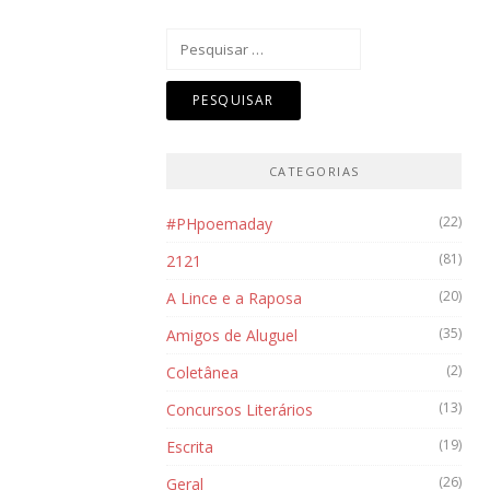
Pesquisar
por:
CATEGORIAS
(22)
#PHpoemaday
(81)
2121
(20)
A Lince e a Raposa
(35)
Amigos de Aluguel
(2)
Coletânea
(13)
Concursos Literários
(19)
Escrita
(26)
Geral