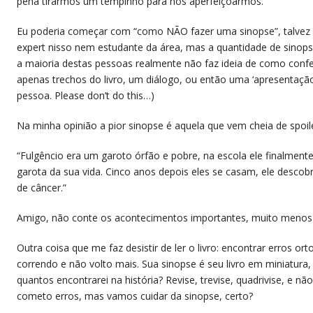
pena tirarmos um tempinho para nos aperfeiçoarmos.
Eu poderia começar com “como NÃO fazer uma sinopse”, talvez se
expert nisso nem estudante da área, mas a quantidade de sinopse
a maioria destas pessoas realmente não faz ideia de como confe
apenas trechos do livro, um diálogo, ou então uma ‘apresentação
pessoa. Please don’t do this…)
Na minha opinião a pior sinopse é aquela que vem cheia de spoil
“Fulgêncio era um garoto órfão e pobre, na escola ele finalment
garota da sua vida. Cinco anos depois eles se casam, ele descob
de câncer.”
Amigo, não conte os acontecimentos importantes, muito menos o
Outra coisa que me faz desistir de ler o livro: encontrar erros or
correndo e não volto mais. Sua sinopse é seu livro em miniatura,
quantos encontrarei na história? Revise, trevise, quadrivise, e 
cometo erros, mas vamos cuidar da sinopse, certo?