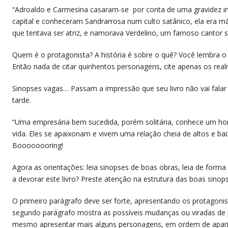
“Adroaldo e Carmesina casaram-se por conta de uma gravidez i
capital e conheceram Sandrarrosa num culto satânico, ela era m
que tentava ser atriz, e namorava Verdelino, um famoso cantor s
Quem é o protagonista? A história é sobre o quê? Você lembra 
Então nada de citar quinhentos personagens, cite apenas os rea
Sinopses vagas… Passam a impressão que seu livro não vai falar
tarde.
“Uma empresária bem sucedida, porém solitária, conhece um h
vida. Eles se apaixonam e vivem uma relação cheia de altos e baixo
Boooooooring!
Agora as orientações: leia sinopses de boas obras, leia de forma
a devorar este livro? Preste atenção na estrutura das boas sinop
O primeiro parágrafo deve ser forte, apresentando os protagonist
segundo parágrafo mostra as possíveis mudanças ou viradas de pl
mesmo apresentar mais alguns personagens, em ordem de apariçã