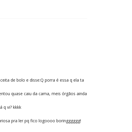
eita de bolo e disse:Q porra é essa q ela ta
ventou quase caiu da cama, meis órgãos ainda
á q vi? kkkk
iosa pra ler pq fico logoooo boringggggg!