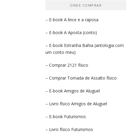
ONDE COMPRAR
– E-book
A lince e a raposa
– E-book
A Aposta
(conto)
– E-book
Estranha Bahia
(antologia com
um conto meu)
– Comprar
2121 físico
– Comprar
Tomada de Assalto
físico
– E-book
Amigos de Aluguel
– Livro físico
Amigos de Aluguel
– E-book
Futurismos
– Livro físico
Futurismos