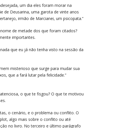
ndesejada, um dia eles foram morar na
ãe de Deusarina, uma garota de vinte anos
ertanejo, irmão de Marcianei, um psicopata.”
o nome de metade dos que foram citados?
lmente importantes.
 nada que eu já não tenha visto na sessão da
omem misterioso que surge para mudar sua
s, que a fará lutar pela felicidade.”
 atenciosa, o que te fisgou? O que te motivou
ses.
as, o cenário, e o problema ou conflito. O
ot, algo mais sobre o conflito ou até
o no livro. No terceiro e último parágrafo