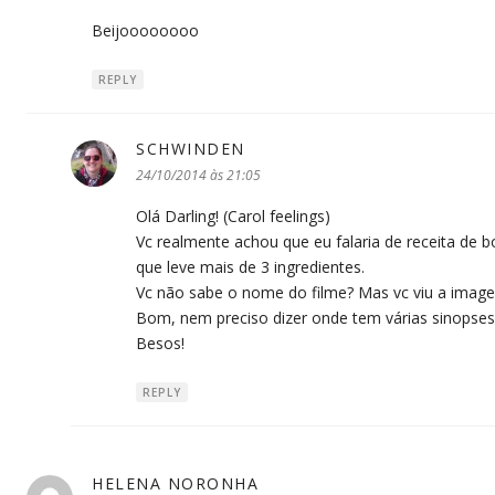
Beijoooooooo
REPLY
SCHWINDEN
disse:
24/10/2014 às 21:05
Olá Darling! (Carol feelings)
Vc realmente achou que eu falaria de receita de 
que leve mais de 3 ingredientes.
Vc não sabe o nome do filme? Mas vc viu a imagem
Bom, nem preciso dizer onde tem várias sinopses
Besos!
REPLY
HELENA NORONHA
disse: