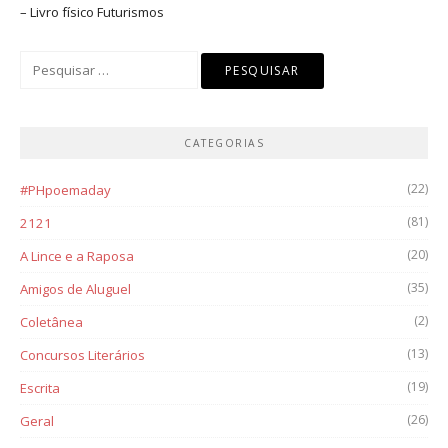
– Livro físico
Futurismos
Pesquisar
por:
CATEGORIAS
(22)
#PHpoemaday
(81)
2121
(20)
A Lince e a Raposa
(35)
Amigos de Aluguel
(2)
Coletânea
(13)
Concursos Literários
(19)
Escrita
(26)
Geral