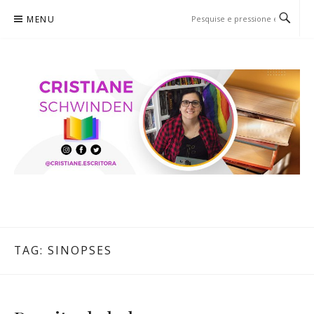
Pular
MENU
para
o
conteúdo
CRISTIANE SCHWINDEN
O BLOG
TAG:
SINOPSES