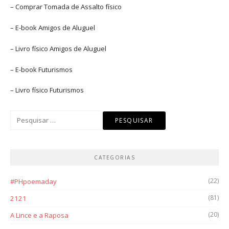
– Comprar
Tomada de Assalto
físico
– E-book
Amigos de Aluguel
– Livro físico
Amigos de Aluguel
– E-book
Futurismos
– Livro físico
Futurismos
Pesquisar
por:
CATEGORIAS
(22)
#PHpoemaday
(81)
2121
(20)
A Lince e a Raposa