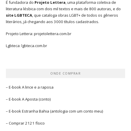
É fundadora do
Projeto Lettera
, uma plataforma coletiva de
literatura lésbica com dois mil textos e mais de 800 autoras, e do
site LGBTECA
, que cataloga obras LGBT+ de todos os gêneros
literários, já chegando aos 3000 títulos cadastrados.
Projeto Lettera:
projetolettera.com.br
Lgbteca:
lgbteca.com.br
ONDE COMPRAR
– E-book
A lince e a raposa
– E-book
A Aposta
(conto)
– E-book
Estranha Bahia
(antologia com um conto meu)
– Comprar
2121 físico