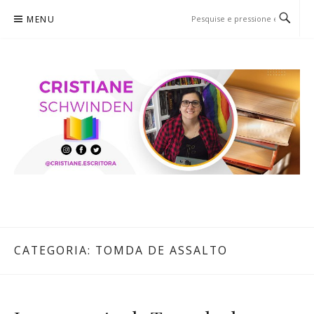
Pular
MENU
para
o
conteúdo
CRISTIANE SCHWINDEN
O BLOG
CATEGORIA:
TOMDA DE ASSALTO