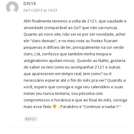
DNYX
disse:
04/11/2015 às 14:53
Ahh finalmente teremos a volta de 2121, que saudade e
ansiedade (comparável ao GoT que não sai nunca)..
Quanto ao novo site, não sei se por ser novidade, achei
ele “claro demais”, e no meu note as fontes ficaram
pequenas e difíceis de ler, principalmente na cor verde
claro, ( tá, confesso que também minha miopia e
astigmatismo ajudam nisso).. Quando ao NaNo, gostaria
de saber se tem como eu acompanhar 2121 e outras
que aparecerem em tempo real, tem como? ou é
necessário esperar até o fim do mês pra ver? Quando a
você, espero que consiga e siga seu calendário e suas
metas (eu nunca tentaria, sou péssima com
compromissos e horários) e que ao final do mês, consiga
mais esse feito
.. Parabéns e “Continue a nadar !! “
REPLY