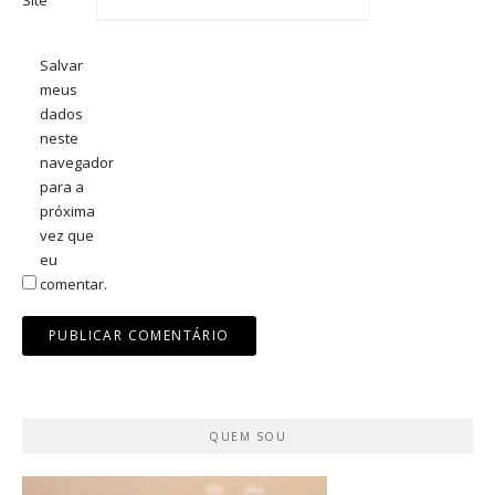
Salvar
meus
dados
neste
navegador
para a
próxima
vez que
eu
comentar.
QUEM SOU