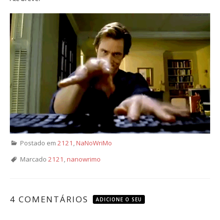
Postado em
2121
,
NaNoWriMo
Marcado
2121
,
nanowrimo
4 COMENTÁRIOS
ADICIONE O SEU