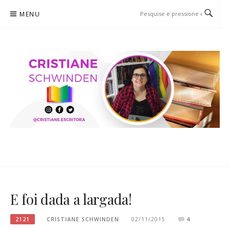
Pular
MENU
para
o
conteúdo
CRISTIANE SCHWINDEN
O BLOG
E foi dada a largada!
2121
CRISTIANE SCHWINDEN
02/11/2015
4