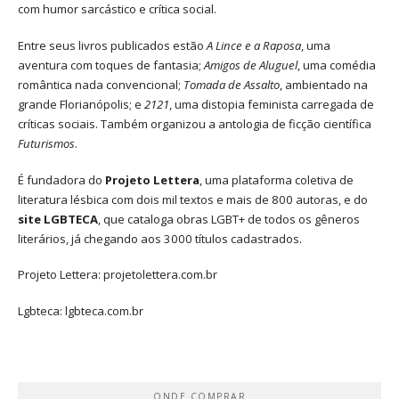
com humor sarcástico e crítica social.
Entre seus livros publicados estão
A Lince e a Raposa
, uma
aventura com toques de fantasia;
Amigos de Aluguel
, uma comédia
romântica nada convencional;
Tomada de Assalto
, ambientado na
grande Florianópolis; e
2121
, uma distopia feminista carregada de
críticas sociais. Também organizou a antologia de ficção científica
Futurismos
.
É fundadora do
Projeto Lettera
, uma plataforma coletiva de
literatura lésbica com dois mil textos e mais de 800 autoras, e do
site LGBTECA
, que cataloga obras LGBT+ de todos os gêneros
literários, já chegando aos 3000 títulos cadastrados.
Projeto Lettera:
projetolettera.com.br
Lgbteca:
lgbteca.com.br
ONDE COMPRAR