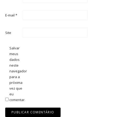
E-mail
*
Site
Salvar
meus
dados
neste
navegador
para a
próxima
vez que
eu
comentar.