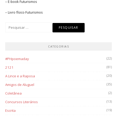
– E-book
Futurismos
– Livro físico
Futurismos
Pesquisar
por:
CATEGORIAS
(22)
#PHpoemaday
(81)
2121
(20)
A Lince e a Raposa
(35)
Amigos de Aluguel
(2)
Coletânea
(13)
Concursos Literários
(19)
Escrita