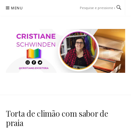
Pular
MENU
para
o
conteúdo
CRISTIANE SCHWINDEN
O BLOG
Torta de climão com sabor de
praia