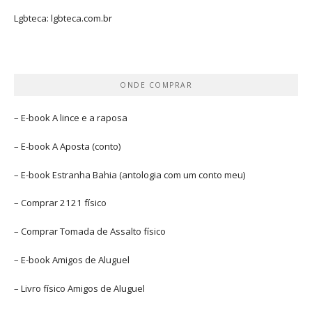
Lgbteca:
lgbteca.com.br
ONDE COMPRAR
– E-book
A lince e a raposa
– E-book
A Aposta
(conto)
– E-book
Estranha Bahia
(antologia com um conto meu)
– Comprar
2121 físico
– Comprar
Tomada de Assalto
físico
– E-book
Amigos de Aluguel
– Livro físico
Amigos de Aluguel