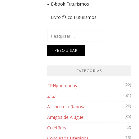
– E-book
Futurismos
– Livro físico
Futurismos
Pesquisar
por:
CATEGORIAS
(22)
#PHpoemaday
(81)
2121
(20)
A Lince e a Raposa
(35)
Amigos de Aluguel
(2)
Coletânea
(13)
Concursos Literários