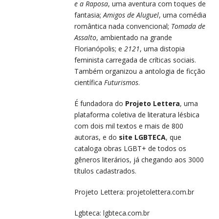
e a Raposa
, uma aventura com toques de
fantasia;
Amigos de Aluguel
, uma comédia
romântica nada convencional;
Tomada de
Assalto
, ambientado na grande
Florianópolis; e
2121
, uma distopia
feminista carregada de críticas sociais.
Também organizou a antologia de ficção
científica
Futurismos
.
É fundadora do
Projeto Lettera
, uma
plataforma coletiva de literatura lésbica
com dois mil textos e mais de 800
autoras, e do
site LGBTECA
, que
cataloga obras LGBT+ de todos os
gêneros literários, já chegando aos 3000
títulos cadastrados.
Projeto Lettera:
projetolettera.com.br
Lgbteca:
lgbteca.com.br