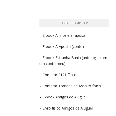
ONDE COMPRAR
– E-book
A lince e a raposa
– E-book
A Aposta
(conto)
– E-book
Estranha Bahia
(antologia com
um conto meu)
– Comprar
2121 físico
– Comprar
Tomada de Assalto
físico
– E-book
Amigos de Aluguel
– Livro físico
Amigos de Aluguel