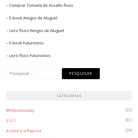
– Comprar
Tomada de Assalto
físico
– E-book
Amigos de Aluguel
– Livro físico
Amigos de Aluguel
– E-book
Futurismos
– Livro físico
Futurismos
Pesquisar
por:
CATEGORIAS
(22)
#PHpoemaday
(81)
2121
(20)
A Lince e a Raposa