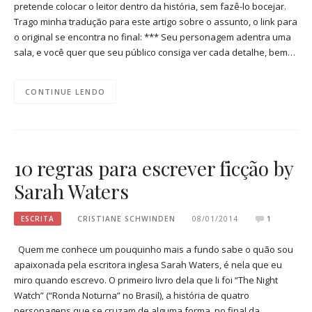
pretende colocar o leitor dentro da história, sem fazê-lo bocejar.
Trago minha tradução para este artigo sobre o assunto, o link para
o original se encontra no final: *** Seu personagem adentra uma
sala, e você quer que seu público consiga ver cada detalhe, bem…
CONTINUE LENDO
10 regras para escrever ficção by
Sarah Waters
ESCRITA
CRISTIANE SCHWINDEN
08/01/2014
1
Quem me conhece um pouquinho mais a fundo sabe o quão sou
apaixonada pela escritora inglesa Sarah Waters, é nela que eu
miro quando escrevo. O primeiro livro dela que li foi “The Night
Watch” (“Ronda Noturna” no Brasil), a história de quatro
personagens que se cruzam de alguma forma, no final da