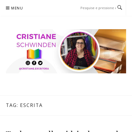
Pular
MENU
para
o
conteúdo
CRISTIANE SCHWINDEN
O BLOG
TAG:
ESCRITA