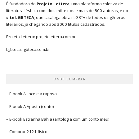
É fundadora do
Projeto Lettera
, uma plataforma coletiva de
literatura lésbica com dois mil textos e mais de 800 autoras, e do
site LGBTECA
, que cataloga obras LGBT+ de todos os gêneros
literários, já chegando aos 3000 títulos cadastrados.
Projeto Lettera:
projetolettera.com.br
Lgbteca:
lgbteca.com.br
ONDE COMPRAR
– E-book
A lince e a raposa
– E-book
A Aposta
(conto)
– E-book
Estranha Bahia
(antologia com um conto meu)
– Comprar
2121 físico