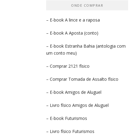
ONDE COMPRAR
– E-book
A lince e a raposa
– E-book
A Aposta
(conto)
– E-book
Estranha Bahia
(antologia com
um conto meu)
– Comprar
2121 físico
– Comprar
Tomada de Assalto
físico
– E-book
Amigos de Aluguel
– Livro físico
Amigos de Aluguel
– E-book
Futurismos
– Livro físico
Futurismos