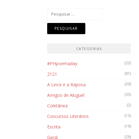
Pesquisar
por:
CATEGORIAS
(22)
#PHpoemaday
(81)
2121
(20)
A Lince e a Raposa
(35)
Amigos de Aluguel
(2)
Coletânea
(13)
Concursos Literários
(19)
Escrita
(26)
Geral