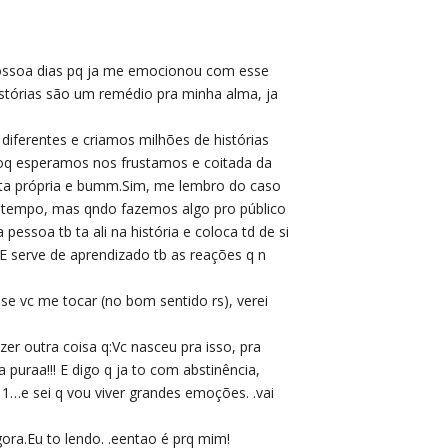
nossoa dias pq ja me emocionou com esse
histórias são um remédio pra minha alma, ja
iferentes e criamos milhões de histórias
oq esperamos nos frustamos e coitada da
onta própria e bumm.Sim, me lembro do caso
 tempo, mas qndo fazemos algo pro público
pessoa tb ta ali na história e coloca td de si
s.E serve de aprendizado tb as reações q n
se vc me tocar (no bom sentido rs), verei
izer outra coisa q:Vc nasceu pra isso, pra
a puraa!!! E digo q ja to com abstinência,
 1…e sei q vou viver grandes emoções. .vai
gora.Eu to lendo. .eentao é prq mim!