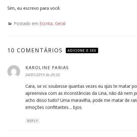
Sim, eu escrevo para você.
Postado em
Escrita
,
Geral
10 COMENTÁRIOS
ADICIONE O SEU
KAROLINE FARIAS
disse:
24/01/2015 às 20:32
Cara, se vc soubesse quantas vezes eu quis te matar po
apreensiva com as inconstâncias da Lina, não dá nem pr
acho disso tudo? Uma maravilha, pode me matar de raiva
emoções conflitantes… bjos
REPLY