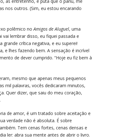
o, as entretenho, e puta que o pariu, me
s nos outros. (Sim, eu estou encarando
 sexo polêmico no
Amigos de Aluguel
, uma
 vai lembrar disso, eu fiquei passada e
 grande crítica negativa, e eu superei!
, e lhes fazendo bem. A sensação é incrível
mento de dever cumprido. “Hoje eu fiz bem à
e leram, mesmo que apenas meus pequenos
s mil palavras, vocês dedicaram minutos,
ça. Quer dizer, que saiu do meu coração,
.
ória de amor, é um tratado sobre aceitação e
sua verdade não é absoluta. É sobre
o também. Tem cenas fortes, cenas densas e
 ler: abra sua mente antes de abrir o livro.