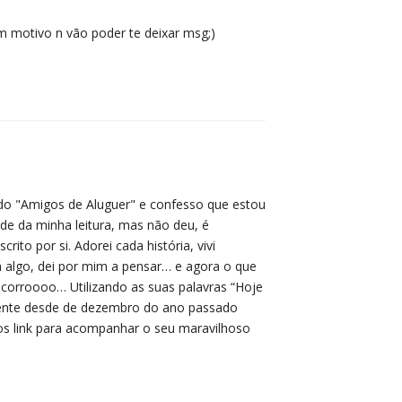
 motivo n vão poder te deixar msg;)
r lido "Amigos de Aluguer" e confesso que estou
ade da minha leitura, mas não deu, é
ito por si. Adorei cada história, vivi
a algo, dei por mim a pensar… e agora o que
ocorroooo… Utilizando as suas palavras “Hoje
amente desde de dezembro do ano passado
os link para acompanhar o seu maravilhoso