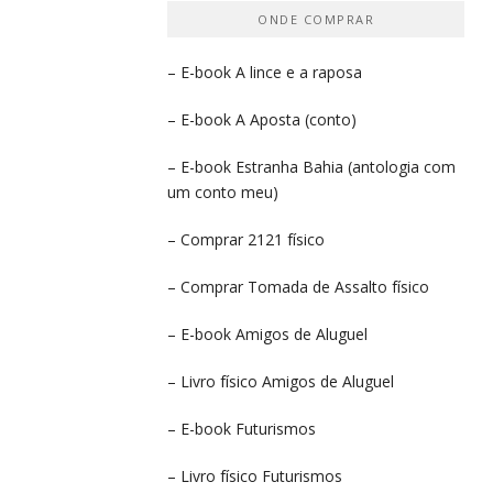
ONDE COMPRAR
– E-book
A lince e a raposa
– E-book
A Aposta
(conto)
– E-book
Estranha Bahia
(antologia com
um conto meu)
– Comprar
2121 físico
– Comprar
Tomada de Assalto
físico
– E-book
Amigos de Aluguel
– Livro físico
Amigos de Aluguel
– E-book
Futurismos
– Livro físico
Futurismos