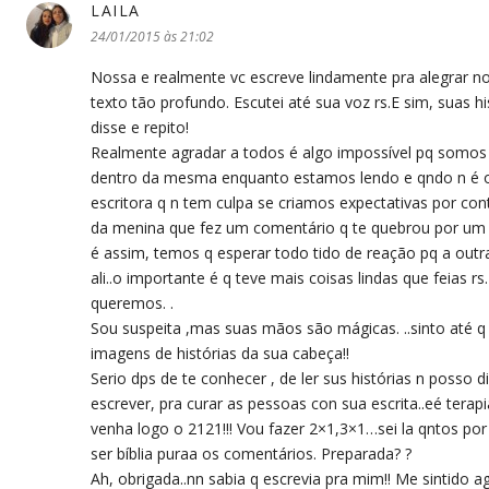
LAILA
disse:
24/01/2015 às 21:02
Nossa e realmente vc escreve lindamente pra alegrar 
texto tão profundo. Escutei até sua voz rs.E sim, suas 
disse e repito!
Realmente agradar a todos é algo impossível pq somos d
dentro da mesma enquanto estamos lendo e qndo n é 
escritora q n tem culpa se criamos expectativas por c
da menina que fez um comentário q te quebrou por um
é assim, temos q esperar todo tido de reação pq a outra 
ali..o importante é q teve mais coisas lindas que feias r
queremos. .
Sou suspeita ,mas suas mãos são mágicas. ..sinto até q 
imagens de histórias da sua cabeça!!
Serio dps de te conhecer , de ler sus histórias n posso d
escrever, pra curar as pessoas con sua escrita..eé terapi
venha logo o 2121!!! Vou fazer 2×1,3×1…sei la qntos por
ser bíblia puraa os comentários. Preparada? ?
Ah, obrigada..nn sabia q escrevia pra mim!! Me sintido a