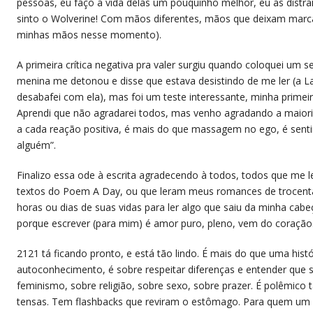
pessoas, eu faço a vida delas um pouquinho melhor, eu as distrai
sinto o Wolverine! Com mãos diferentes, mãos que deixam marca
minhas mãos nesse momento).
A primeira crítica negativa pra valer surgiu quando coloquei um
menina me detonou e disse que estava desistindo de me ler (a Lai
desabafei com ela), mas foi um teste interessante, minha primeira
Aprendi que não agradarei todos, mas venho agradando a maioria
a cada reação positiva, é mais do que massagem no ego, é senti
alguém”.
Finalizo essa ode à escrita agradecendo à todos, todos que m
textos do Poem A Day, ou que leram meus romances de trocenta
horas ou dias de suas vidas para ler algo que saiu da minha cabe
porque escrever (para mim) é amor puro, pleno, vem do coração
2121 tá ficando pronto, e está tão lindo. É mais do que uma hist
autoconhecimento, é sobre respeitar diferenças e entender que 
feminismo, sobre religião, sobre sexo, sobre prazer. É polêmic
tensas. Tem flashbacks que reviram o estômago. Para quem um dia