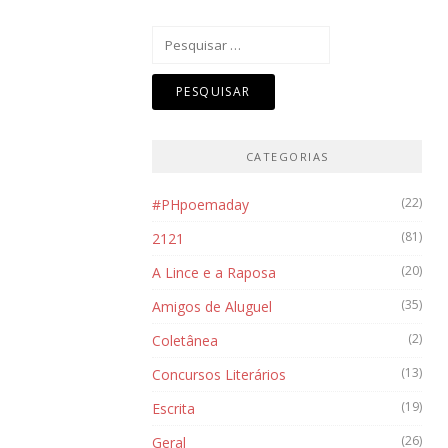
Pesquisar
por:
CATEGORIAS
(22)
#PHpoemaday
(81)
2121
(20)
A Lince e a Raposa
(35)
Amigos de Aluguel
(2)
Coletânea
(13)
Concursos Literários
(19)
Escrita
(26)
Geral