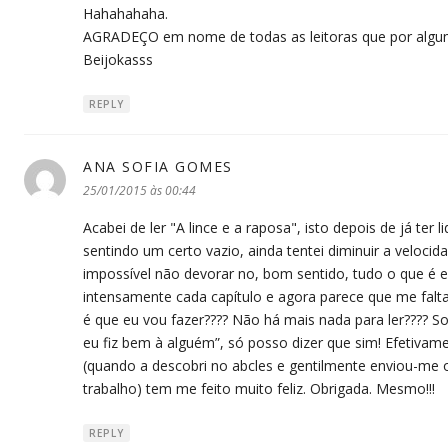
Hahahahaha.
AGRADEÇO em nome de todas as leitoras que por algum
Beijokasss
REPLY
ANA SOFIA GOMES
disse:
25/01/2015 às 00:44
Acabei de ler "A lince e a raposa", isto depois de já te
sentindo um certo vazio, ainda tentei diminuir a velocid
impossível não devorar no, bom sentido, tudo o que é escr
intensamente cada capítulo e agora parece que me falt
é que eu vou fazer???? Não há mais nada para ler???? S
eu fiz bem à alguém”, só posso dizer que sim! Efetiv
(quando a descobri no abcles e gentilmente enviou-me 
trabalho) tem me feito muito feliz. Obrigada. Mesmo!!!
REPLY