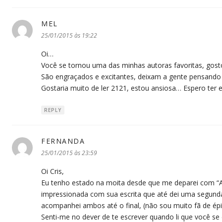
MEL
disse:
25/01/2015 às 19:22
Oi…
Você se tornou uma das minhas autoras favoritas, gost
São engraçados e excitantes, deixam a gente pensand
Gostaria muito de ler 2121, estou ansiosa… Espero ter 
REPLY
FERNANDA
disse:
25/01/2015 às 23:59
Oi Cris,
Eu tenho estado na moita desde que me deparei com “A
impressionada com sua escrita que até dei uma segunda
acompanhei ambos até o final, (não sou muito fã de épi
Senti-me no dever de te escrever quando li que você se