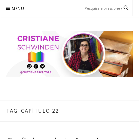
Pular
MENU
para
o
conteúdo
CRISTIANE SCHWINDEN
O BLOG
TAG:
CAPÍTULO 22