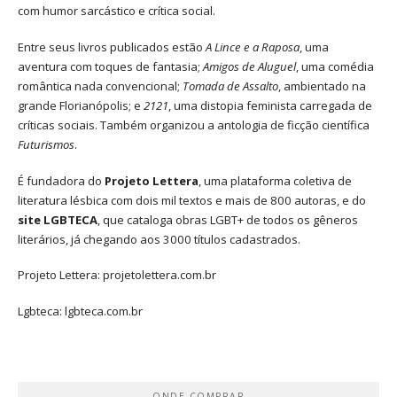
com humor sarcástico e crítica social.
Entre seus livros publicados estão
A Lince e a Raposa
, uma
aventura com toques de fantasia;
Amigos de Aluguel
, uma comédia
romântica nada convencional;
Tomada de Assalto
, ambientado na
grande Florianópolis; e
2121
, uma distopia feminista carregada de
críticas sociais. Também organizou a antologia de ficção científica
Futurismos
.
É fundadora do
Projeto Lettera
, uma plataforma coletiva de
literatura lésbica com dois mil textos e mais de 800 autoras, e do
site LGBTECA
, que cataloga obras LGBT+ de todos os gêneros
literários, já chegando aos 3000 títulos cadastrados.
Projeto Lettera:
projetolettera.com.br
Lgbteca:
lgbteca.com.br
ONDE COMPRAR