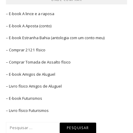
– E-book
A lince e a raposa
– E-book
A Aposta
(conto)
– E-book
Estranha Bahia
(antologia com um conto meu)
– Comprar
2121 físico
– Comprar
Tomada de Assalto
físico
– E-book
Amigos de Aluguel
– Livro físico
Amigos de Aluguel
– E-book
Futurismos
– Livro físico
Futurismos
Pesquisar
por: