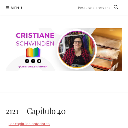
Pular
MENU
para
o
conteúdo
CRISTIANE SCHWINDEN
O BLOG
2121 – Capítulo 40
–
Ler capítulos anteriores