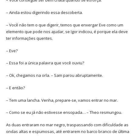
– Você consegue ser bem chata quando se esforça.
– Ainda estou digerindo essa descoberta.
– Você não tem o que digerir, temos que enxergar Eve como um
elemento que pode nos ajudar, se Igor indicou, é porque ela deve
ter informações quentes.
– Eve?
– Essa foi a única palavra que você ouviu?
– Ok, chegamos na orla. – Sam parou abruptamente.
– E então?
– Tem uma lancha. Venha, prepare-se, vamos entrar no mar.
– Como se eu já não estivesse ensopada… – Theo resmungou.
As duas entraram no mar negro, traspassando com dificuldade as
ondas altas e espumosas, até entrarem no barco branco de última