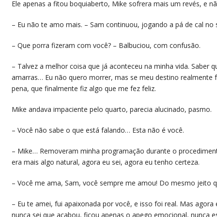
Ele apenas a fitou boquiaberto, Mike sofrera mais um revés, e nã
– Eu não te amo mais. – Sam continuou, jogando a pá de cal no 
– Que porra fizeram com você? – Balbuciou, com confusão.
– Talvez a melhor coisa que já aconteceu na minha vida. Saber q
amarras… Eu não quero morrer, mas se meu destino realmente fo
pena, que finalmente fiz algo que me fez feliz.
Mike andava impaciente pelo quarto, parecia alucinado, pasmo.
– Você não sabe o que está falando… Esta não é você.
– Mike… Removeram minha programação durante o procedimento,
era mais algo natural, agora eu sei, agora eu tenho certeza.
– Você me ama, Sam, você sempre me amou! Do mesmo jeito que
– Eu te amei, fui apaixonada por você, e isso foi real. Mas agor
nunca sei que acabou, ficou apenas o apego emocional, nunca e