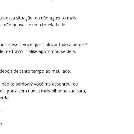
ais essa situação, eu não aguento mais
se não houvesse uma tonelada de
uns meses! Você quer colocar tudo a perder?
 me trair?? – Mike aproximou-se dela,
o depois de tanto tempo ao meu lado.
 eu não te perdoar? Você me desonrou, eu
uela porta sem nunca mais olhar na sua cara,
erda!
.
a.