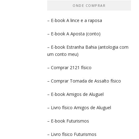
ONDE COMPRAR
– E-book
A lince e a raposa
– E-book
A Aposta
(conto)
– E-book
Estranha Bahia
(antologia com
um conto meu)
– Comprar
2121 físico
– Comprar
Tomada de Assalto
físico
– E-book
Amigos de Aluguel
– Livro físico
Amigos de Aluguel
– E-book
Futurismos
– Livro físico
Futurismos