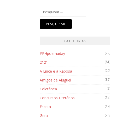
Pesquisar
por:
CATEGORIAS
(22)
#PHpoemaday
(81)
2121
(20)
A Lince e a Raposa
(35)
Amigos de Aluguel
(2)
Coletânea
(13)
Concursos Literários
(19)
Escrita
(26)
Geral