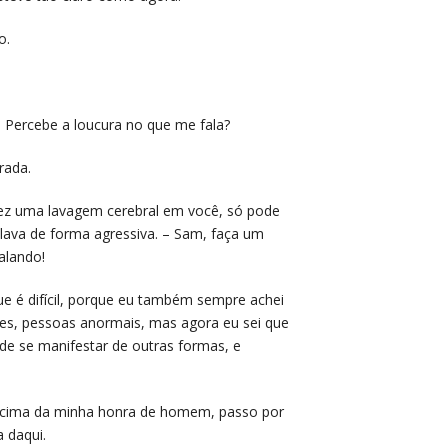
o.
! Percebe a loucura no que me fala?
rada.
 fez uma lavagem cerebral em você, só pode
culava de forma agressiva. – Sam, faça um
alando!
ue é difícil, porque eu também sempre achei
tes, pessoas anormais, mas agora eu sei que
e se manifestar de outras formas, e
or cima da minha honra de homem, passo por
 daqui.