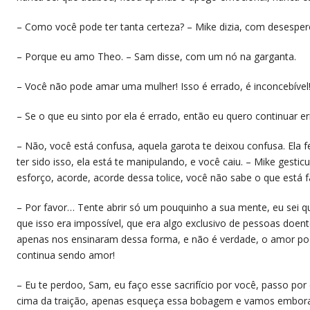
– Como você pode ter tanta certeza? – Mike dizia, com desesper
– Porque eu amo Theo. – Sam disse, com um nó na garganta.
– Você não pode amar uma mulher! Isso é errado, é inconcebível
– Se o que eu sinto por ela é errado, então eu quero continuar er
– Não, você está confusa, aquela garota te deixou confusa. Ela
ter sido isso, ela está te manipulando, e você caiu. – Mike gesti
esforço, acorde, acorde dessa tolice, você não sabe o que está f
– Por favor… Tente abrir só um pouquinho a sua mente, eu sei q
que isso era impossível, que era algo exclusivo de pessoas doen
apenas nos ensinaram dessa forma, e não é verdade, o amor pod
continua sendo amor!
– Eu te perdoo, Sam, eu faço esse sacrifício por você, passo p
cima da traição, apenas esqueça essa bobagem e vamos embora