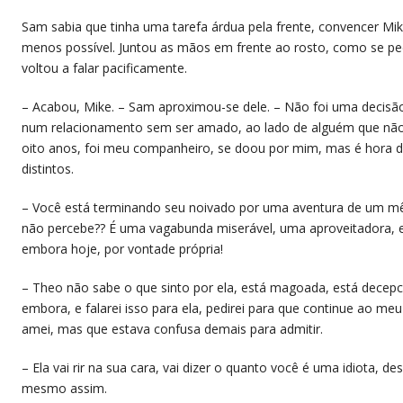
Sam sabia que tinha uma tarefa árdua pela frente, convencer M
menos possível. Juntou as mãos em frente ao rosto, como se pe
voltou a falar pacificamente.
– Acabou, Mike. – Sam aproximou-se dele. – Não foi uma decisã
num relacionamento sem ser amado, ao lado de alguém que não 
oito anos, foi meu companheiro, se doou por mim, mas é hora 
distintos.
– Você está terminando seu noivado por uma aventura de um mê
não percebe?? É uma vagabunda miserável, uma aproveitadora, el
embora hoje, por vontade própria!
– Theo não sabe o que sinto por ela, está magoada, está decep
embora, e falarei isso para ela, pedirei para que continue ao me
amei, mas que estava confusa demais para admitir.
– Ela vai rir na sua cara, vai dizer o quanto você é uma idiota, d
mesmo assim.