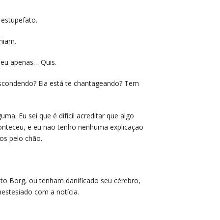
 estupefato.
miam.
, eu apenas… Quis.
escondendo? Ela está te chantageando? Tem
a. Eu sei que é difícil acreditar que algo
onteceu, e eu não tenho nenhuma explicação
os pelo chão.
to Borg, ou tenham danificado seu cérebro,
nestesiado com a notícia.