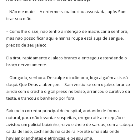
– Não me mate. – A enfermeira balbuciou assustada, após Sam
tirar sua mão.
– Como lhe disse, não tenho a intenção de machucar a senhora,
mas não posso ficar aqui e minha roupa está suja de sangue,
preciso de seu jaleco.
Ela tirou rapidamente o jaleco branco e entregou estendendo o
braço nervosamente.
– Obrigada, senhora. Desculpe o incômodo, logo alguém a tirará
daqui. Que Deus a abençoe. – Sam vestiu-se com o jaleco branco
ainda com o crachá digital preso no bolso, arrancou o curativo da
testa, e trancou o banheiro por fora.
Saiu pelo corredor principal do hospital, andando de forma
natural, para não levantar suspeitas, chegou até a recepção e
avistou um policial baixinho, ruivo e cheio de sardas, com a cabeça
caída de lado, cochilando na cadeira. Foi até uma sala onde
haviam pranchetas eletrônicas, e pegou uma.