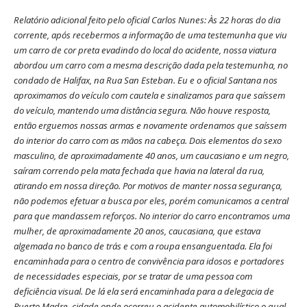
Relatório adicional feito pelo oficial Carlos Nunes: Às 22 horas do dia
corrente, após recebermos a informação de uma testemunha que viu
um carro de cor preta evadindo do local do acidente, nossa viatura
abordou um carro com a mesma descrição dada pela testemunha, no
condado de Halifax, na Rua San Esteban. Eu e o oficial Santana nos
aproximamos do veículo com cautela e sinalizamos para que saíssem
do veículo, mantendo uma distância segura. Não houve resposta,
então erguemos nossas armas e novamente ordenamos que saíssem
do interior do carro com as mãos na cabeça. Dois elementos do sexo
masculino, de aproximadamente 40 anos, um caucasiano e um negro,
saíram correndo pela mata fechada que havia na lateral da rua,
atirando em nossa direção. Por motivos de manter nossa segurança,
não podemos efetuar a busca por eles, porém comunicamos a central
para que mandassem reforços. No interior do carro encontramos uma
mulher, de aproximadamente 20 anos, caucasiana, que estava
algemada no banco de trás e com a roupa ensanguentada. Ela foi
encaminhada para o centro de convivência para idosos e portadores
de necessidades especiais, por se tratar de uma pessoa com
deficiência visual. De lá ela será encaminhada para a delegacia de
Puerto Madre, cidade onde ocorreu o acidente automobilístico o qual