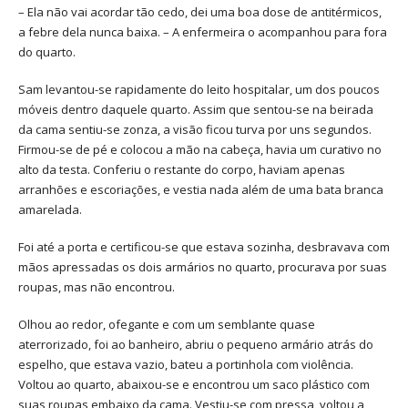
– Ela não vai acordar tão cedo, dei uma boa dose de antitérmicos,
a febre dela nunca baixa. – A enfermeira o acompanhou para fora
do quarto.
Sam levantou-se rapidamente do leito hospitalar, um dos poucos
móveis dentro daquele quarto. Assim que sentou-se na beirada
da cama sentiu-se zonza, a visão ficou turva por uns segundos.
Firmou-se de pé e colocou a mão na cabeça, havia um curativo no
alto da testa. Conferiu o restante do corpo, haviam apenas
arranhões e escoriações, e vestia nada além de uma bata branca
amarelada.
Foi até a porta e certificou-se que estava sozinha, desbravava com
mãos apressadas os dois armários no quarto, procurava por suas
roupas, mas não encontrou.
Olhou ao redor, ofegante e com um semblante quase
aterrorizado, foi ao banheiro, abriu o pequeno armário atrás do
espelho, que estava vazio, bateu a portinhola com violência.
Voltou ao quarto, abaixou-se e encontrou um saco plástico com
suas roupas embaixo da cama. Vestiu-se com pressa, voltou a