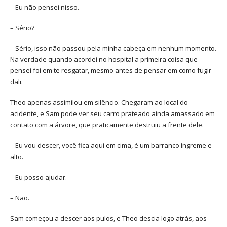
– Eu não pensei nisso.
– Sério?
– Sério, isso não passou pela minha cabeça em nenhum momento.
Na verdade quando acordei no hospital a primeira coisa que
pensei foi em te resgatar, mesmo antes de pensar em como fugir
dali.
Theo apenas assimilou em silêncio. Chegaram ao local do
acidente, e Sam pode ver seu carro prateado ainda amassado em
contato com a árvore, que praticamente destruiu a frente dele.
– Eu vou descer, você fica aqui em cima, é um barranco íngreme e
alto.
– Eu posso ajudar.
– Não.
Sam começou a descer aos pulos, e Theo descia logo atrás, aos