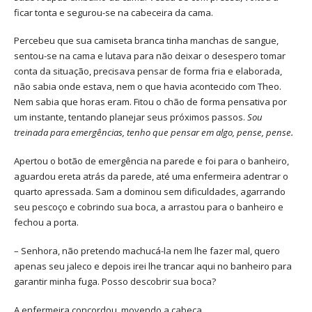
ficar tonta e segurou-se na cabeceira da cama.
Percebeu que sua camiseta branca tinha manchas de sangue,
sentou-se na cama e lutava para não deixar o desespero tomar
conta da situação, precisava pensar de forma fria e elaborada,
não sabia onde estava, nem o que havia acontecido com Theo.
Nem sabia que horas eram. Fitou o chão de forma pensativa por
um instante, tentando planejar seus próximos passos.
Sou
treinada para emergências, tenho que pensar em algo, pense, pense.
Apertou o botão de emergência na parede e foi para o banheiro,
aguardou ereta atrás da parede, até uma enfermeira adentrar o
quarto apressada. Sam a dominou sem dificuldades, agarrando
seu pescoço e cobrindo sua boca, a arrastou para o banheiro e
fechou a porta.
– Senhora, não pretendo machucá-la nem lhe fazer mal, quero
apenas seu jaleco e depois irei lhe trancar aqui no banheiro para
garantir minha fuga. Posso descobrir sua boca?
A enfermeira concordou, movendo a cabeça.