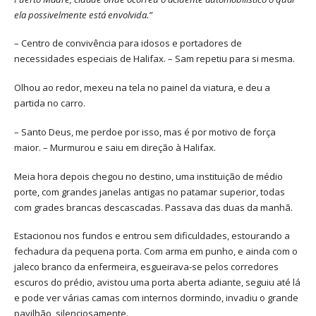
ela possivelmente está envolvida.”
– Centro de convivência para idosos e portadores de
necessidades especiais de Halifax. – Sam repetiu para si mesma.
Olhou ao redor, mexeu na tela no painel da viatura, e deu a
partida no carro.
– Santo Deus, me perdoe por isso, mas é por motivo de força
maior. – Murmurou e saiu em direção à Halifax.
Meia hora depois chegou no destino, uma instituição de médio
porte, com grandes janelas antigas no patamar superior, todas
com grades brancas descascadas. Passava das duas da manhã.
Estacionou nos fundos e entrou sem dificuldades, estourando a
fechadura da pequena porta. Com arma em punho, e ainda com o
jaleco branco da enfermeira, esgueirava-se pelos corredores
escuros do prédio, avistou uma porta aberta adiante, seguiu até lá
e pode ver várias camas com internos dormindo, invadiu o grande
pavilhão, silenciosamente.