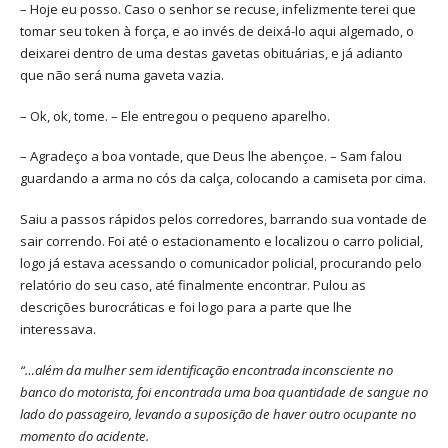
– Hoje eu posso. Caso o senhor se recuse, infelizmente terei que
tomar seu token à força, e ao invés de deixá-lo aqui algemado, o
deixarei dentro de uma destas gavetas obituárias, e já adianto
que não será numa gaveta vazia.
– Ok, ok, tome. – Ele entregou o pequeno aparelho.
– Agradeço a boa vontade, que Deus lhe abençoe. – Sam falou
guardando a arma no cós da calça, colocando a camiseta por cima.
Saiu a passos rápidos pelos corredores, barrando sua vontade de
sair correndo. Foi até o estacionamento e localizou o carro policial,
logo já estava acessando o comunicador policial, procurando pelo
relatório do seu caso, até finalmente encontrar. Pulou as
descrições burocráticas e foi logo para a parte que lhe
interessava.
“…além da mulher sem identificação encontrada inconsciente no
banco do motorista, foi encontrada uma boa quantidade de sangue no
lado do passageiro, levando a suposição de haver outro ocupante no
momento do acidente.