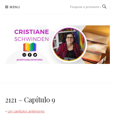
MENU
CRISTIANE SCHWINDEN
O BLOG
2121 – Capítulo 9
–
Ler capítulos anteriores