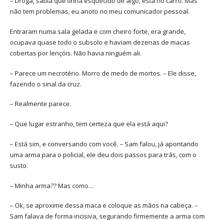
– Droga, sabia que tinha esquecido de algo, está no carro. Mas
não tem problemas, eu anoto no meu comunicador pessoal.
Entraram numa sala gelada e com cheiro forte, era grande,
ocupava quase todo o subsolo e haviam dezenas de macas
cobertas por lençóis. Não havia ninguém ali.
– Parece um necrotério. Morro de medo de mortos. – Ele disse,
fazendo o sinal da cruz.
– Realmente parece.
– Que lugar estranho, tem certeza que ela está aqui?
– Está sim, e conversando com você. – Sam falou, já apontando
uma arma para o policial, ele deu dois passos para trás, com o
susto.
– Minha arma?? Mas como…
– Ok, se aproxime dessa maca e coloque as mãos na cabeça. –
Sam falava de forma incisiva, segurando firmemente a arma com