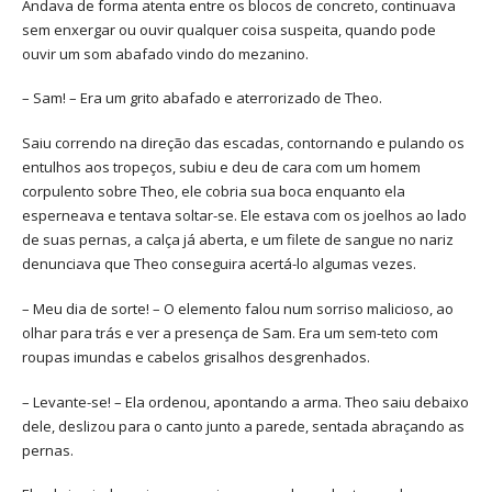
Andava de forma atenta entre os blocos de concreto, continuava
sem enxergar ou ouvir qualquer coisa suspeita, quando pode
ouvir um som abafado vindo do mezanino.
– Sam! – Era um grito abafado e aterrorizado de Theo.
Saiu correndo na direção das escadas, contornando e pulando os
entulhos aos tropeços, subiu e deu de cara com um homem
corpulento sobre Theo, ele cobria sua boca enquanto ela
esperneava e tentava soltar-se. Ele estava com os joelhos ao lado
de suas pernas, a calça já aberta, e um filete de sangue no nariz
denunciava que Theo conseguira acertá-lo algumas vezes.
– Meu dia de sorte! – O elemento falou num sorriso malicioso, ao
olhar para trás e ver a presença de Sam. Era um sem-teto com
roupas imundas e cabelos grisalhos desgrenhados.
– Levante-se! – Ela ordenou, apontando a arma. Theo saiu debaixo
dele, deslizou para o canto junto a parede, sentada abraçando as
pernas.